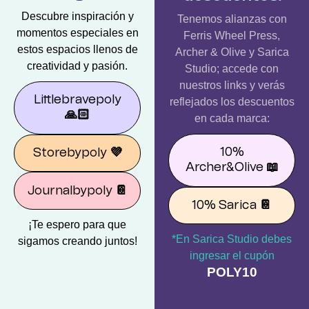
Descubre inspiración y
Tenemos alianzas con
momentos especiales en
Ferris Wheel Press,
estos espacios llenos de
Archer & Olive y Sarica
creatividad y pasión.
Studio; accede con
nuestros links y verás
Littlebravepoly
reflejados los descuentos
🙏🏻
en cada marca:
10%
Storebypoly
💜
Archer&Olive
📖
Journalbypoly
📔
10% Sarica
📔
¡Te espero para que
*En Sarica Studio debes
sigamos creando juntos!
ingresar el cupón
POLY10