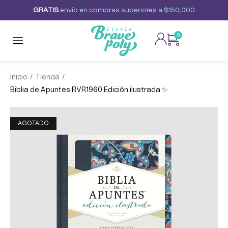
G
R
A
T
I
S
envío
en
compras
superiores
a
$150,000
0
/
/
Inicio
Tienda
Biblia de Apuntes RVR1960 Edición ilustrada ✨
AGOTADO