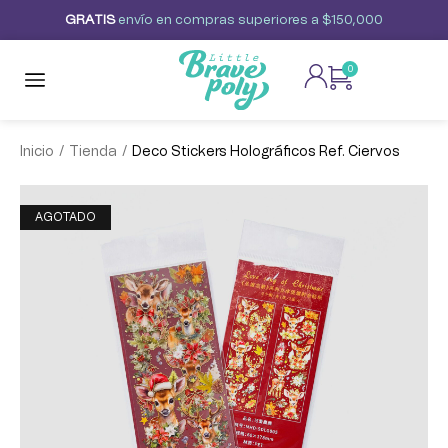
G
R
A
T
I
S
envío
en
compras
superiores
a
$150,000
0
/
/
Inicio
Tienda
Deco Stickers Holográficos Ref. Ciervos
AGOTADO