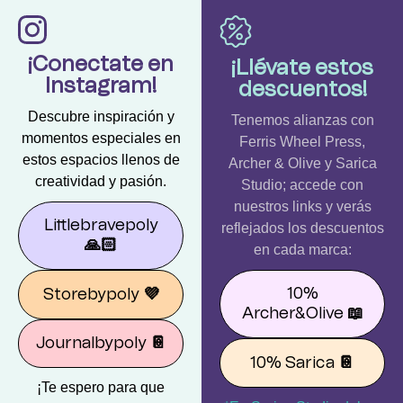
¡Conectate en
¡Llévate estos
Instagram!
descuentos!
Descubre inspiración y
Tenemos alianzas con
momentos especiales en
Ferris Wheel Press,
estos espacios llenos de
Archer & Olive y Sarica
creatividad y pasión.
Studio; accede con
nuestros links y verás
Littlebravepoly
reflejados los descuentos
🙏🏻
en cada marca:
10%
Storebypoly
💜
Archer&Olive
📖
Journalbypoly
📔
10% Sarica
📔
¡Te espero para que