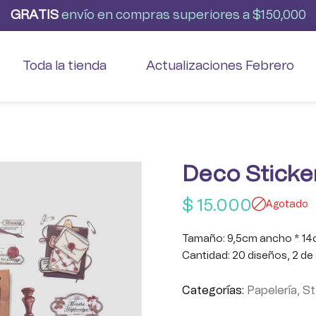
G
R
A
T
I
S
envío
en
compras
superiores
a
$150,000
Toda la tienda
Actualizaciones Febrero
Deco Sticker
$
15.000
Agotado
Tamaño: 9,5cm ancho * 14
Cantidad: 20 diseños, 2 de
Categorías:
Papelería
,
St