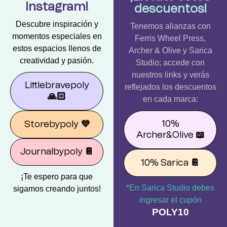
Instagram!
descuentos!
Descubre inspiración y
Tenemos alianzas con
momentos especiales en
Ferris Wheel Press,
estos espacios llenos de
Archer & Olive y Sarica
creatividad y pasión.
Studio; accede con
nuestros links y verás
Littlebravepoly
reflejados los descuentos
🙏🏻
en cada marca:
10%
Storebypoly
💜
Archer&Olive
📖
Journalbypoly
📔
10% Sarica
📔
¡Te espero para que
*En Sarica Studio debes
sigamos creando juntos!
ingresar el cupón
POLY10