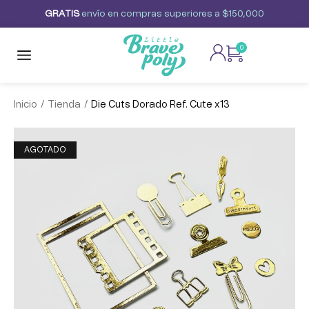
G
R
A
T
I
S
envío
en
compras
superiores
a
$150,000
0
/
/
Inicio
Tienda
Die Cuts Dorado Ref. Cute x13
AGOTADO