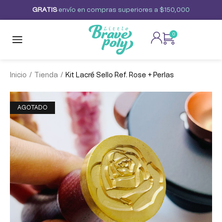
G
R
A
T
I
S
envío
en
compras
superiores
a
$150,000
0
/
/
Inicio
Tienda
Kit Lacré Sello Ref. Rose + Perlas
AGOTADO