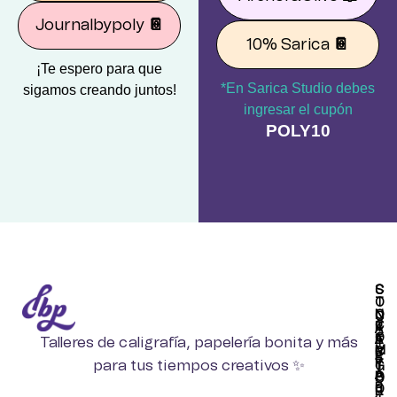
Journalbypoly
📔
10% Sarica
📔
¡Te espero para que
*En Sarica Studio debes
sigamos creando juntos!
ingresar el cupón
POLY10
S
C
T
O
O
N
C
C
R
T
A
O
E
A
Talleres de caligrafía, papelería bonita y más
T
M
B
C
E
P
para tus tiempos creativos ✨
Y
T
G
A
P
O
O
R
O
R