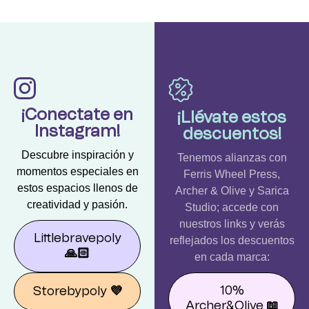
¡Conectate en
¡Llévate estos
Instagram!
descuentos!
Descubre inspiración y
Tenemos alianzas con
momentos especiales en
Ferris Wheel Press,
estos espacios llenos de
Archer & Olive y Sarica
creatividad y pasión.
Studio; accede con
nuestros links y verás
Littlebravepoly
reflejados los descuentos
🙏🏻
en cada marca:
10%
Storebypoly
💜
Archer&Olive
📖