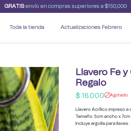
G
R
A
T
I
S
envío
en
compras
superiores
a
$150,000
Toda la tienda
Actualizaciones Febrero
Llavero Fe y
Regalo
$
16.000
Agotado
Llavero Acrílico impreso a 
Tamaño: 5cm ancho x 7cm 
Incluye argolla para llaves.