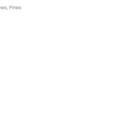
nes
,
Pines