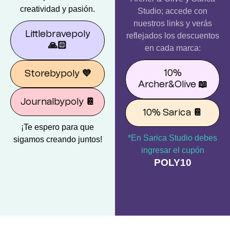
creatividad y pasión.
Studio; accede con
nuestros links y verás
Littlebravepoly
reflejados los descuentos
🙏🏻
en cada marca:
10%
Storebypoly
💜
Archer&Olive
📖
Journalbypoly
📔
10% Sarica
📔
¡Te espero para que
*En Sarica Studio debes
sigamos creando juntos!
ingresar el cupón
POLY10