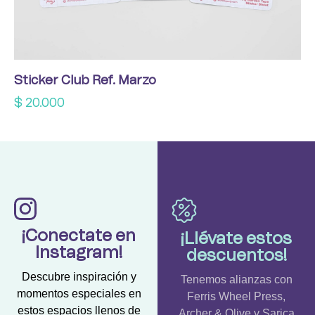
Sticker Club Ref. Marzo
$
20.000
¡Conectate en
¡Llévate estos
Instagram!
descuentos!
Descubre inspiración y
Tenemos alianzas con
momentos especiales en
Ferris Wheel Press,
estos espacios llenos de
Archer & Olive y Sarica