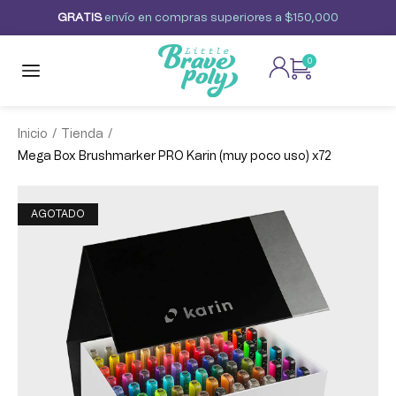
G
R
A
T
I
S
envío
en
compras
superiores
a
$150,000
0
/
/
Inicio
Tienda
Mega Box Brushmarker PRO Karin (muy poco uso) x72
¡OFERTA!
AGOTADO