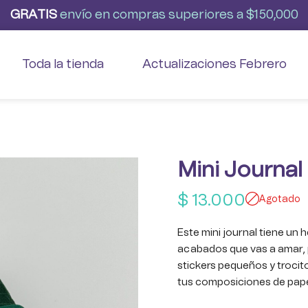
G
R
A
T
I
S
envío
en
compras
superiores
a
$150,000
Toda la tienda
Actualizaciones Febrero
Mini Journal
$
13.000
Agotado
Este mini journal tiene un 
acabados que vas a amar, 
stickers pequeños y trocit
tus composiciones de pape