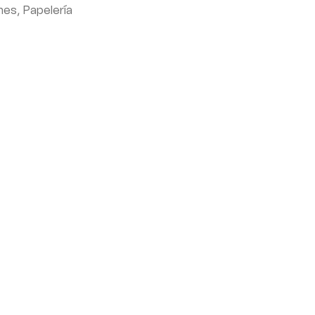
nes
,
Papelería