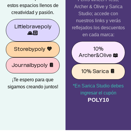
estos espacios llenos de
Archer & Olive y Sarica
creatividad y pasión.
Studio; accede con
nuestros links y verás
Littlebravepoly
reflejados los descuentos
🙏🏻
en cada marca:
10%
Storebypoly
💜
Archer&Olive
📖
Journalbypoly
📔
10% Sarica
📔
¡Te espero para que
*En Sarica Studio debes
sigamos creando juntos!
ingresar el cupón
POLY10