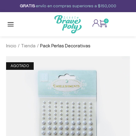
G
R
A
T
I
S
envío
en
compras
superiores
a
$150,000
0
/
/
Inicio
Tienda
Pack Perlas Decorativas
AGOTADO