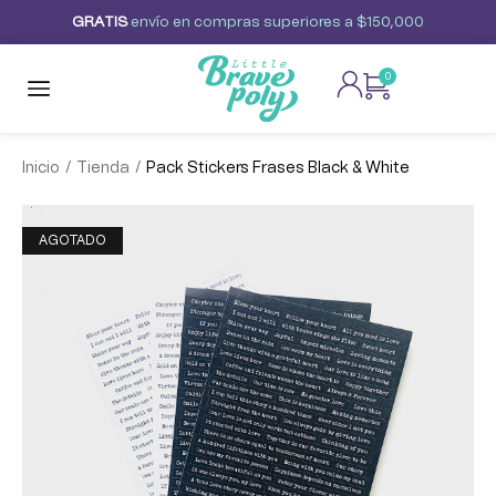
G
R
A
T
I
S
envío
en
compras
superiores
a
$150,000
0
/
/
Inicio
Tienda
Pack Stickers Frases Black & White
AGOTADO