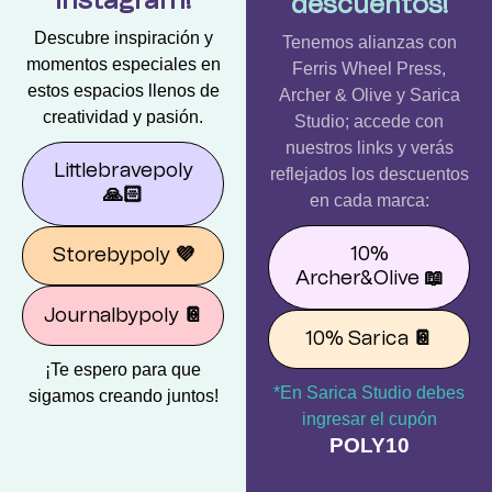
Instagram!
descuentos!
Descubre inspiración y
Tenemos alianzas con
momentos especiales en
Ferris Wheel Press,
estos espacios llenos de
Archer & Olive y Sarica
creatividad y pasión.
Studio; accede con
nuestros links y verás
Littlebravepoly
reflejados los descuentos
🙏🏻
en cada marca:
10%
Storebypoly
💜
Archer&Olive
📖
Journalbypoly
📔
10% Sarica
📔
¡Te espero para que
*En Sarica Studio debes
sigamos creando juntos!
ingresar el cupón
POLY10