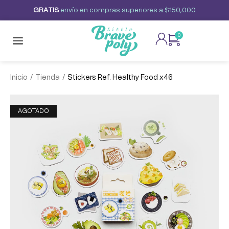
G
R
A
T
I
S
envío
en
compras
superiores
a
$150,000
0
/
/
Inicio
Tienda
Stickers Ref. Healthy Food x46
AGOTADO