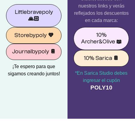
nuestros links y verás
Littlebravepoly
reflejados los descuentos
🙏🏻
en cada marca:
10%
Storebypoly
💜
Archer&Olive
📖
Journalbypoly
📔
10% Sarica
📔
¡Te espero para que
*En Sarica Studio debes
sigamos creando juntos!
ingresar el cupón
POLY10