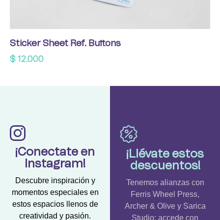
Sticker Sheet Ref. Buttons
$
12.000
¡Conectate en
¡Llévate estos
Instagram!
descuentos!
Descubre inspiración y
Tenemos alianzas con
momentos especiales en
Ferris Wheel Press,
estos espacios llenos de
Archer & Olive y Sarica
creatividad y pasión.
Studio; accede con