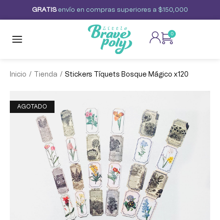
G
R
A
T
I
S
envío
en
compras
superiores
a
$150,000
0
/
/
Inicio
Tienda
Stickers Tíquets Bosque Mágico x120
AGOTADO