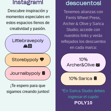
Instagram!
descuentos!
Descubre inspiración y
Tenemos alianzas con
momentos especiales en
Ferris Wheel Press,
estos espacios llenos de
Archer & Olive y Sarica
creatividad y pasión.
Studio; accede con
nuestros links y verás
Littlebravepoly
reflejados los descuentos
🙏🏻
en cada marca:
10%
Storebypoly
💜
Archer&Olive
📖
Journalbypoly
📔
10% Sarica
📔
¡Te espero para que
*En Sarica Studio debes
sigamos creando juntos!
ingresar el cupón
POLY10