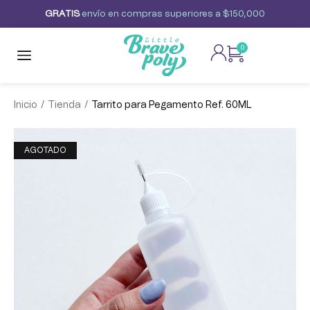
G
R
A
T
I
S
envío
en
compras
superiores
a
$150,000
0
/
/
Inicio
Tienda
Tarrito para Pegamento Ref. 60ML
AGOTADO