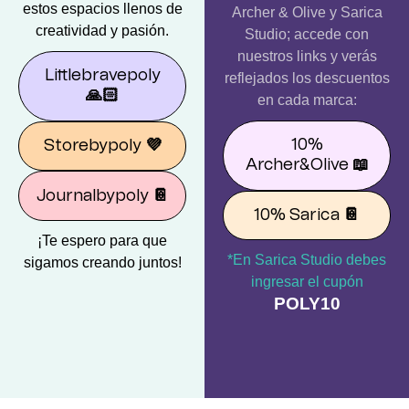
estos espacios llenos de
Archer & Olive y Sarica
creatividad y pasión.
Studio; accede con
nuestros links y verás
Littlebravepoly
reflejados los descuentos
🙏🏻
en cada marca:
10%
Storebypoly
💜
Archer&Olive
📖
Journalbypoly
📔
10% Sarica
📔
¡Te espero para que
*En Sarica Studio debes
sigamos creando juntos!
ingresar el cupón
POLY10