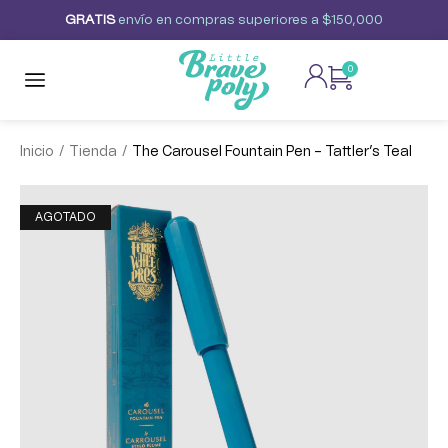
G
R
A
T
I
S
envío
en
compras
superiores
a
$150,000
0
/
/
Inicio
Tienda
The Carousel Fountain Pen – Tattler’s Teal
AGOTADO