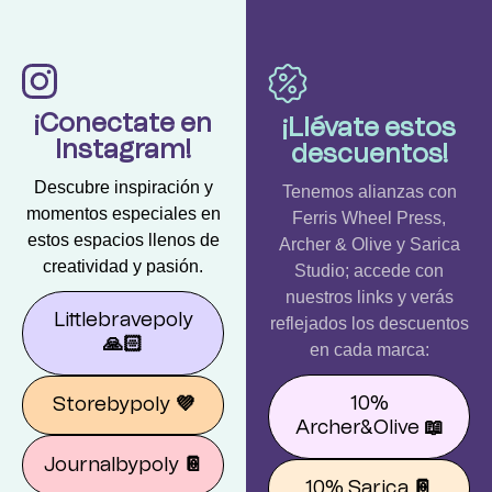
¡Conectate en
¡Llévate estos
Instagram!
descuentos!
Descubre inspiración y
Tenemos alianzas con
momentos especiales en
Ferris Wheel Press,
estos espacios llenos de
Archer & Olive y Sarica
creatividad y pasión.
Studio; accede con
nuestros links y verás
Littlebravepoly
reflejados los descuentos
🙏🏻
en cada marca:
10%
Storebypoly
💜
Archer&Olive
📖
Journalbypoly
📔
10% Sarica
📔