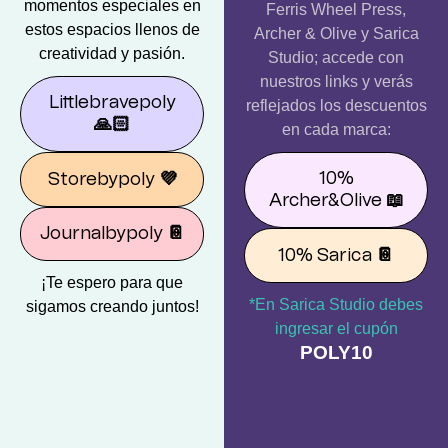
momentos especiales en
Ferris Wheel Press,
estos espacios llenos de
Archer & Olive y Sarica
creatividad y pasión.
Studio; accede con
nuestros links y verás
Littlebravepoly
reflejados los descuentos
🙏🏻
en cada marca:
10%
Storebypoly
💜
Archer&Olive
📖
Journalbypoly
📔
10% Sarica
📔
¡Te espero para que
*En Sarica Studio debes
sigamos creando juntos!
ingresar el cupón
POLY10