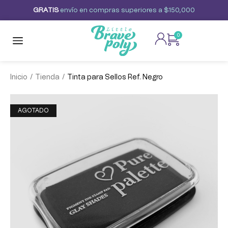
G
R
A
T
I
S
envío
en
compras
superiores
a
$150,000
0
/
/
Inicio
Tienda
Tinta para Sellos Ref. Negro
AGOTADO