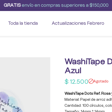
G
R
A
T
I
S
envío
en
compras
superiores
a
$150,000
Toda la tienda
Actualizaciones Febrero
WashiTape D
Azul
$
12.500
Agotado
WashiTape Dots Ref. Rosa 
Material: Papel de arroz a
Cantidad: 100 círculos, co
Tamaño: 14mm * 14mm