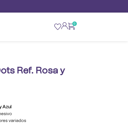
0
ots Ref. Rosa y
y Azul
dhesivo
lores variados