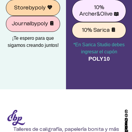
10%
Storebypoly
💜
Archer&Olive
📖
Journalbypoly
📔
10% Sarica
📔
¡Te espero para que
*En Sarica Studio debes
sigamos creando juntos!
ingresar el cupón
POLY10
S
C
T
O
O
N
C
C
R
T
A
O
E
A
Talleres de caligrafía, papelería bonita y más
T
M