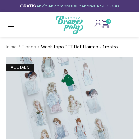
G
R
A
T
I
S
envío
en
compras
superiores
a
$150,000
0
/
/
Inicio
Tienda
Washitape PET Ref. Hairmo x 1 metro
AGOTADO