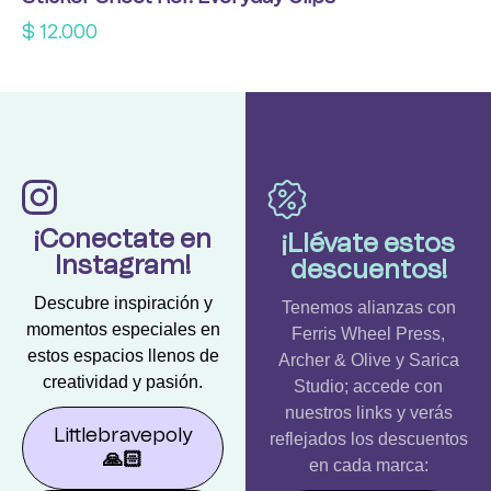
$
12.000
¡Conectate en
¡Llévate estos
Instagram!
descuentos!
Descubre inspiración y
Tenemos alianzas con
momentos especiales en
Ferris Wheel Press,
estos espacios llenos de
Archer & Olive y Sarica
creatividad y pasión.
Studio; accede con
nuestros links y verás
Littlebravepoly
reflejados los descuentos
🙏🏻
en cada marca: