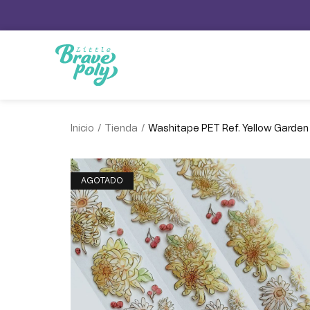
/
/
Inicio
Tienda
Washitape PET Ref. Yellow Garden
AGOTADO