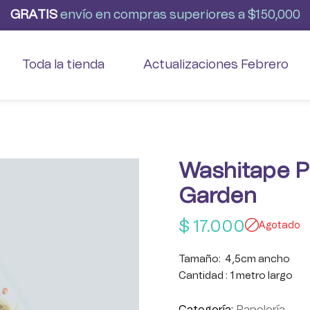
G
R
A
T
I
S
envío
en
compras
superiores
a
$150,000
Toda la tienda
Actualizaciones Febrero
Washitape P
Garden
$
17.000
Agotado
Tamaño: 4,5cm ancho
Cantidad : 1 metro largo