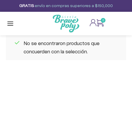
G
R
A
T
I
S
envío
en
compras
superiores
a
$150,000
0
No se encontraron productos que
concuerden con la selección.