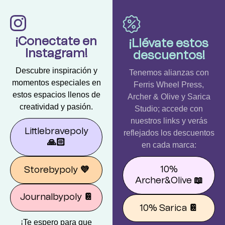
¡Conectate en
¡Llévate estos
Instagram!
descuentos!
Descubre inspiración y
Tenemos alianzas con
momentos especiales en
Ferris Wheel Press,
estos espacios llenos de
Archer & Olive y Sarica
creatividad y pasión.
Studio; accede con
nuestros links y verás
Littlebravepoly
reflejados los descuentos
🙏🏻
en cada marca:
10%
Storebypoly
💜
Archer&Olive
📖
Journalbypoly
📔
10% Sarica
📔
¡Te espero para que