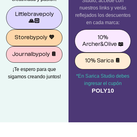
Studio; accede con
nuestros links y verás
Littlebravepoly
reflejados los descuentos
🙏🏻
en cada marca:
10%
Storebypoly
💜
Archer&Olive
📖
Journalbypoly
📔
10% Sarica
📔
¡Te espero para que
*En Sarica Studio debes
sigamos creando juntos!
ingresar el cupón
POLY10