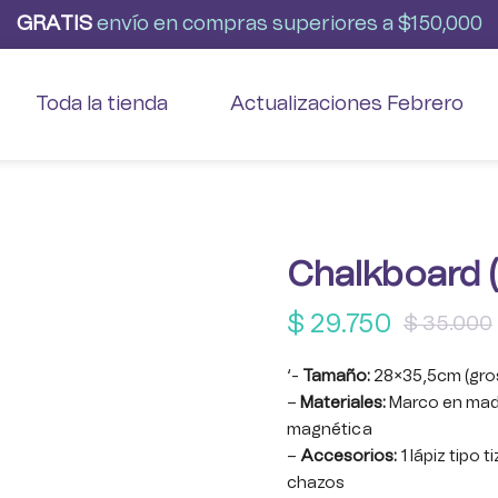
G
R
A
T
I
S
envío
en
compras
superiores
a
$150,000
Toda la tienda
Actualizaciones Febrero
Chalkboard (
$
29.750
$
35.000
‘-
Tamaño:
28×35,5cm (gros
–
Materiales:
Marco en made
magnética
–
Accesorios:
1 lápiz tipo t
chazos