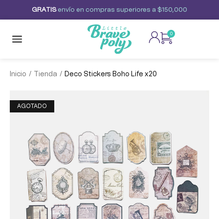
G
R
A
T
I
S
envío
en
compras
superiores
a
$150,000
0
/
/
Inicio
Tienda
Deco Stickers Boho Life x20
AGOTADO