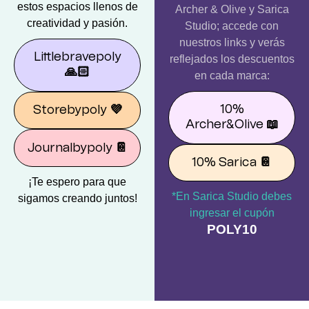
estos espacios llenos de
Archer & Olive y Sarica
creatividad y pasión.
Studio; accede con
nuestros links y verás
Littlebravepoly
reflejados los descuentos
🙏🏻
en cada marca:
10%
Storebypoly
💜
Archer&Olive
📖
Journalbypoly
📔
10% Sarica
📔
¡Te espero para que
*En Sarica Studio debes
sigamos creando juntos!
ingresar el cupón
POLY10