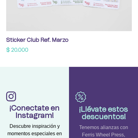
Sticker Club Ref. Marzo
$
20.000
¡Conectate en
¡Llévate estos
Instagram!
descuentos!
Descubre inspiración y
Tenemos alianzas con
momentos especiales en
Ferris Wheel Press,