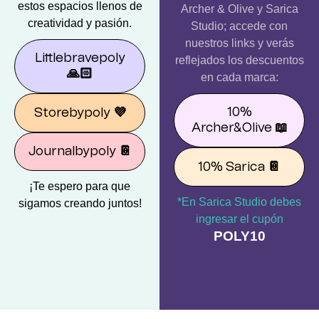
estos espacios llenos de
Archer & Olive y Sarica
creatividad y pasión.
Studio; accede con
nuestros links y verás
Littlebravepoly
reflejados los descuentos
🙏🏻
en cada marca:
10%
Storebypoly
💜
Archer&Olive
📖
Journalbypoly
📔
10% Sarica
📔
¡Te espero para que
*En Sarica Studio debes
sigamos creando juntos!
ingresar el cupón
POLY10