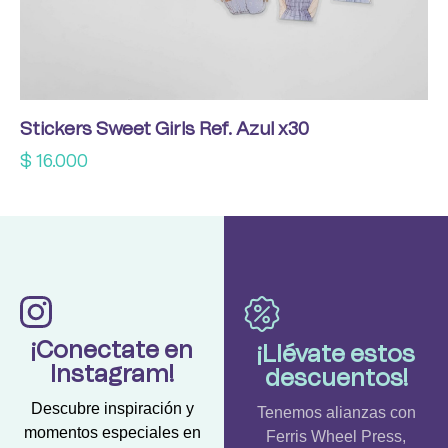
Stickers Sweet Girls Ref. Azul x30
$
16.000
¡Conectate en
¡Llévate estos
Instagram!
descuentos!
Descubre inspiración y
Tenemos alianzas con
momentos especiales en
Ferris Wheel Press,