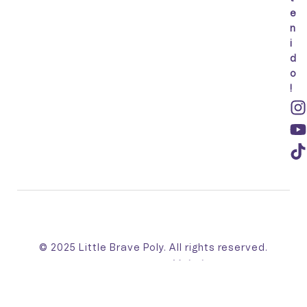
e
n
i
d
o
!
© 2025 Little Brave Poly. All rights reserved.
Made with 💛 by
Mahebo™