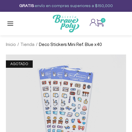
G
R
A
T
I
S
envío
en
compras
superiores
a
$150,000
0
/
/
Inicio
Tienda
Deco Stickers Mini Ref. Blue x40
¡OFERTA!
AGOTADO