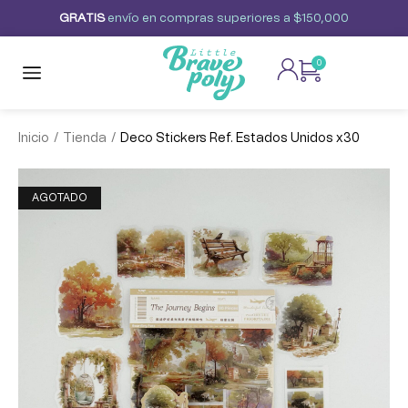
G
R
A
T
I
S
envío
en
compras
superiores
a
$150,000
0
/
/
Inicio
Tienda
Deco Stickers Ref. Estados Unidos x30
AGOTADO