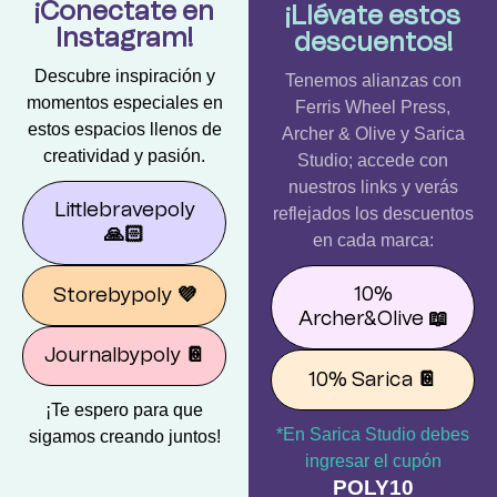
¡Conectate en
¡Llévate estos
Instagram!
descuentos!
Descubre inspiración y
Tenemos alianzas con
momentos especiales en
Ferris Wheel Press,
estos espacios llenos de
Archer & Olive y Sarica
creatividad y pasión.
Studio; accede con
nuestros links y verás
Littlebravepoly
reflejados los descuentos
🙏🏻
en cada marca:
10%
Storebypoly
💜
Archer&Olive
📖
Journalbypoly
📔
10% Sarica
📔
¡Te espero para que
*En Sarica Studio debes
sigamos creando juntos!
ingresar el cupón
POLY10