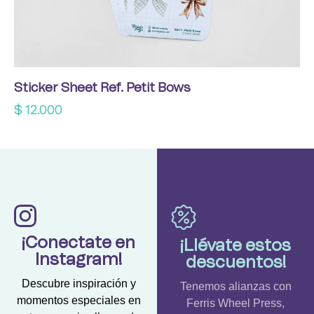
Sticker Sheet Ref. Petit Bows
$
12.000
¡Conectate en
¡Llévate estos
Instagram!
descuentos!
Descubre inspiración y
Tenemos alianzas con
momentos especiales en
Ferris Wheel Press,