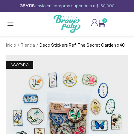
G
R
A
T
I
S
envío
en
compras
superiores
a
$150,000
0
/
/
Inicio
Tienda
Deco Stickers Ref. The Secret Garden x40
AGOTADO