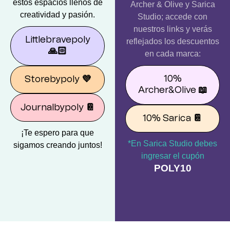
estos espacios llenos de
Archer & Olive y Sarica
creatividad y pasión.
Studio; accede con
nuestros links y verás
Littlebravepoly
reflejados los descuentos
🙏🏻
en cada marca:
10%
Storebypoly
💜
Archer&Olive
📖
Journalbypoly
📔
10% Sarica
📔
¡Te espero para que
*En Sarica Studio debes
sigamos creando juntos!
ingresar el cupón
POLY10