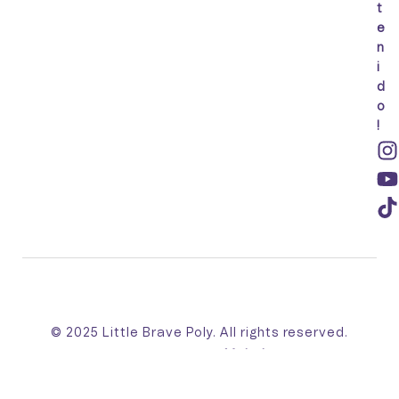
t
e
n
i
d
o
!
© 2025 Little Brave Poly. All rights reserved.
Made with 💛 by
Mahebo™