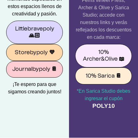
Ferris Wheel Press,
estos espacios llenos de
Archer & Olive y Sarica
creatividad y pasión.
Studio; accede con
nuestros links y verás
Littlebravepoly
reflejados los descuentos
🙏🏻
en cada marca:
10%
Storebypoly
💜
Archer&Olive
📖
Journalbypoly
📔
10% Sarica
📔
¡Te espero para que
*En Sarica Studio debes
sigamos creando juntos!
ingresar el cupón
POLY10