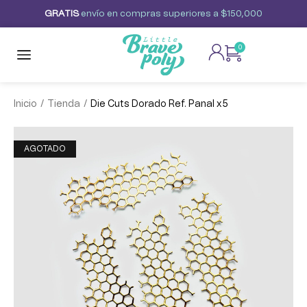
G
R
A
T
I
S
envío
en
compras
superiores
a
$150,000
0
/
/
Inicio
Tienda
Die Cuts Dorado Ref. Panal x5
AGOTADO