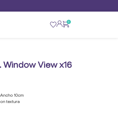
0
f. Window View x16
* Ancho 10cm
con textura