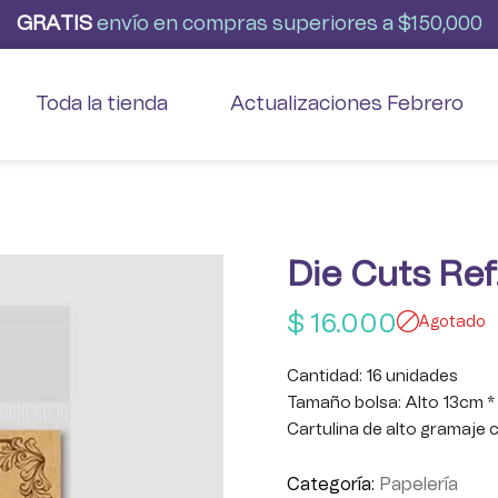
G
R
A
T
I
S
envío
en
compras
superiores
a
$150,000
Toda la tienda
Actualizaciones Febrero
Die Cuts Re
$
16.000
Agotado
Cantidad: 16 unidades
Tamaño bolsa: Alto 13cm 
Cartulina de alto gramaje 
Categoría:
Papelería