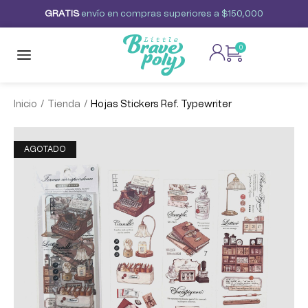
G
R
A
T
I
S
envío
en
compras
superiores
a
$150,000
0
/
/
Inicio
Tienda
Hojas Stickers Ref. Typewriter
AGOTADO