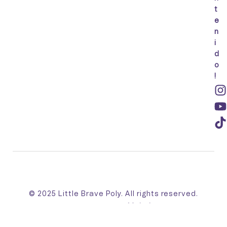
t
e
n
i
d
o
!
© 2025 Little Brave Poly. All rights reserved.
Made with 💛 by
Mahebo™