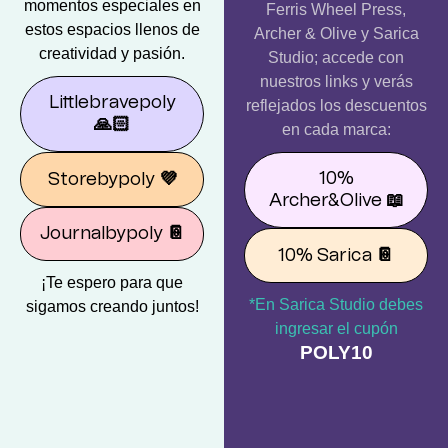
momentos especiales en
Ferris Wheel Press,
estos espacios llenos de
Archer & Olive y Sarica
creatividad y pasión.
Studio; accede con
nuestros links y verás
Littlebravepoly
reflejados los descuentos
🙏🏻
en cada marca:
10%
Storebypoly
💜
Archer&Olive
📖
Journalbypoly
📔
10% Sarica
📔
¡Te espero para que
*En Sarica Studio debes
sigamos creando juntos!
ingresar el cupón
POLY10