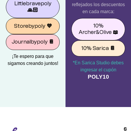
Littlebravepoly
reflejados los descuentos
🙏🏻
en cada marca:
10%
Storebypoly
💜
Archer&Olive
📖
Journalbypoly
📔
10% Sarica
📔
¡Te espero para que
*En Sarica Studio debes
sigamos creando juntos!
ingresar el cupón
POLY10
S
C