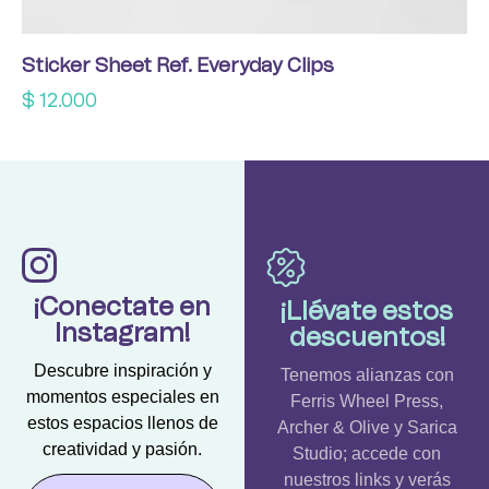
Sticker Sheet Ref. Everyday Clips
$
12.000
¡Conectate en
¡Llévate estos
Instagram!
descuentos!
Descubre inspiración y
Tenemos alianzas con
momentos especiales en
Ferris Wheel Press,
estos espacios llenos de
Archer & Olive y Sarica
creatividad y pasión.
Studio; accede con
nuestros links y verás