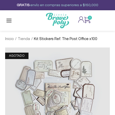
G
R
A
T
I
S
envío
en
compras
superiores
a
$150,000
0
/
/
Inicio
Tienda
Kit Stickers Ref. The Post Office x100
AGOTADO