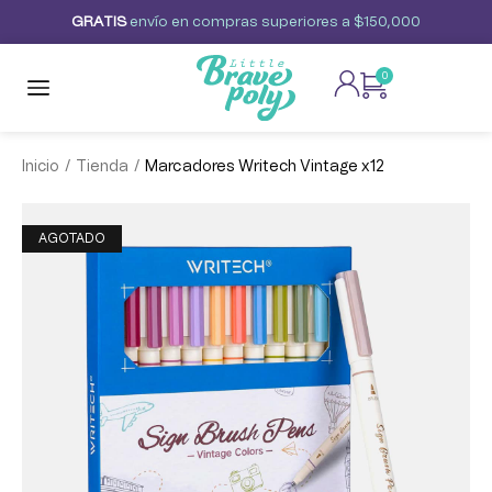
G
R
A
T
I
S
envío
en
compras
superiores
a
$150,000
0
/
/
Inicio
Tienda
Marcadores Writech Vintage x12
AGOTADO