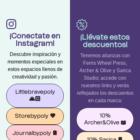
¡Conectate en
¡Llévate estos
Instagram!
descuentos!
Descubre inspiración y
Tenemos alianzas con
momentos especiales en
Ferris Wheel Press,
estos espacios llenos de
Archer & Olive y Sarica
creatividad y pasión.
Studio; accede con
nuestros links y verás
Littlebravepoly
reflejados los descuentos
🙏🏻
en cada marca:
10%
Storebypoly
💜
Archer&Olive
📖
Journalbypoly
📔
10% Sarica
📔