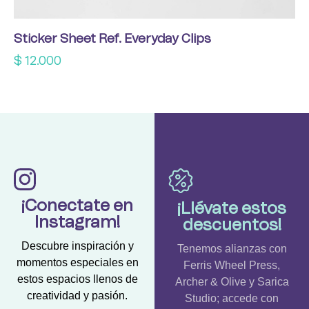
Sticker Sheet Ref. Everyday Clips
$
12.000
¡Conectate en
¡Llévate estos
Instagram!
descuentos!
Descubre inspiración y
Tenemos alianzas con
momentos especiales en
Ferris Wheel Press,
estos espacios llenos de
Archer & Olive y Sarica
creatividad y pasión.
Studio; accede con