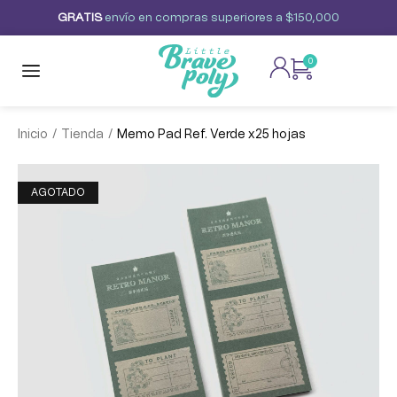
G
R
A
T
I
S
envío
en
compras
superiores
a
$150,000
0
/
/
Inicio
Tienda
Memo Pad Ref. Verde x25 hojas
AGOTADO