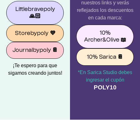
nuestros links y verás
Littlebravepoly
reflejados los descuentos
🙏🏻
en cada marca:
10%
Storebypoly
💜
Archer&Olive
📖
Journalbypoly
📔
10% Sarica
📔
¡Te espero para que
*En Sarica Studio debes
sigamos creando juntos!
ingresar el cupón
POLY10