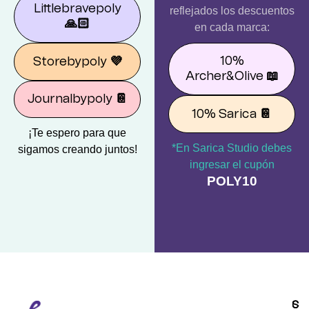
Littlebravepoly
reflejados los descuentos
🙏🏻
en cada marca:
10%
Storebypoly
💜
Archer&Olive
📖
Journalbypoly
📔
10% Sarica
📔
¡Te espero para que
*En Sarica Studio debes
sigamos creando juntos!
ingresar el cupón
POLY10
S
C