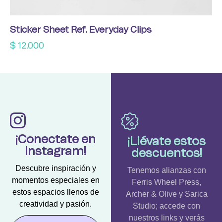
Sticker Sheet Ref. Everyday Clips
$
12.000
¡Conectate en
¡Llévate estos
Instagram!
descuentos!
Descubre inspiración y
Tenemos alianzas con
momentos especiales en
Ferris Wheel Press,
estos espacios llenos de
Archer & Olive y Sarica
creatividad y pasión.
Studio; accede con
nuestros links y verás