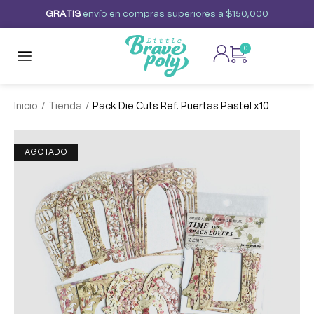
G
R
A
T
I
S
envío
en
compras
superiores
a
$150,000
0
/
/
Inicio
Tienda
Pack Die Cuts Ref. Puertas Pastel x10
AGOTADO