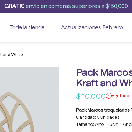
G
R
A
T
I
S
envío
en
compras
superiores
a
$150,000
Toda la tienda
Actualizaciones Febrero
t and White
Pack Marcos
Kraft and Wh
$
10.000
Agotado
Pack Marcos troquelados R
Cantidad: 5 unidades
Tamaño: Alto 11,5cm * An