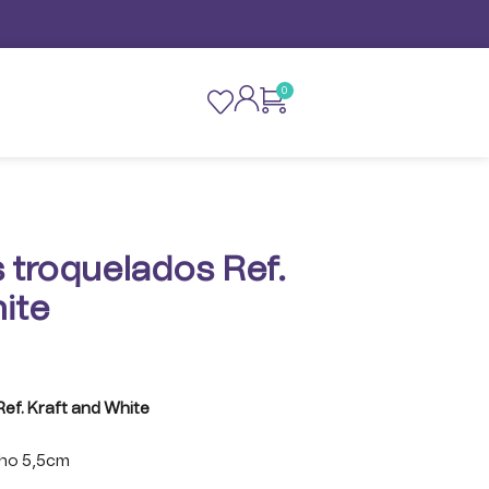
0
 troquelados Ref.
ite
ef. Kraft and White
cho 5,5cm