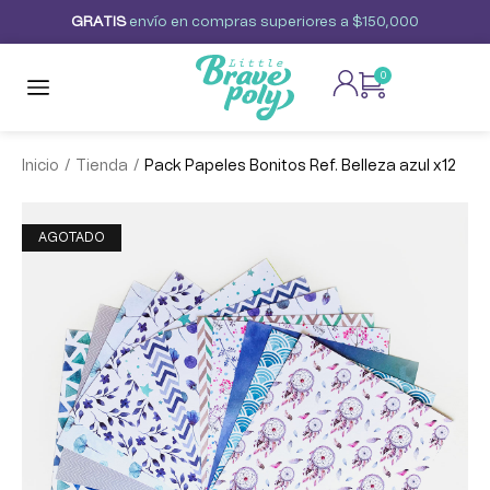
G
R
A
T
I
S
envío
en
compras
superiores
a
$150,000
0
/
/
Inicio
Tienda
Pack Papeles Bonitos Ref. Belleza azul x12
AGOTADO