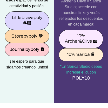
estos espacios llenos de
Archer & Olive y Sarica
creatividad y pasión.
Studio; accede con
nuestros links y verás
Littlebravepoly
reflejados los descuentos
🙏🏻
en cada marca:
10%
Storebypoly
💜
Archer&Olive
📖
Journalbypoly
📔
10% Sarica
📔
¡Te espero para que
*En Sarica Studio debes
sigamos creando juntos!
ingresar el cupón
POLY10