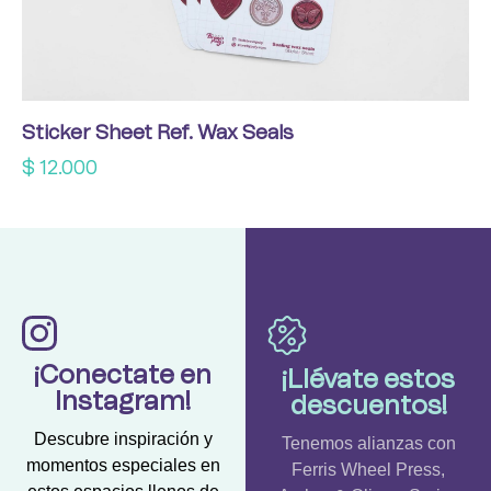
Sticker Sheet Ref. Wax Seals
$
12.000
¡Conectate en
¡Llévate estos
Instagram!
descuentos!
Descubre inspiración y
Tenemos alianzas con
momentos especiales en
Ferris Wheel Press,