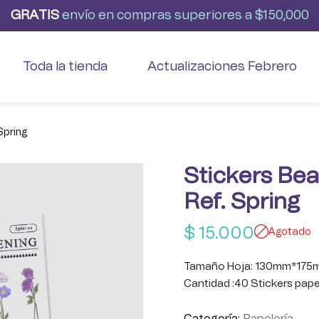
G
R
A
T
I
S
envío
en
compras
superiores
a
$150,000
Toda la tienda
Actualizaciones Febrero
Spring
Stickers Bea
Ref. Spring
$
15.000
Agotado
Tamaño Hoja: 130mm*175
Cantidad :40 Stickers pape