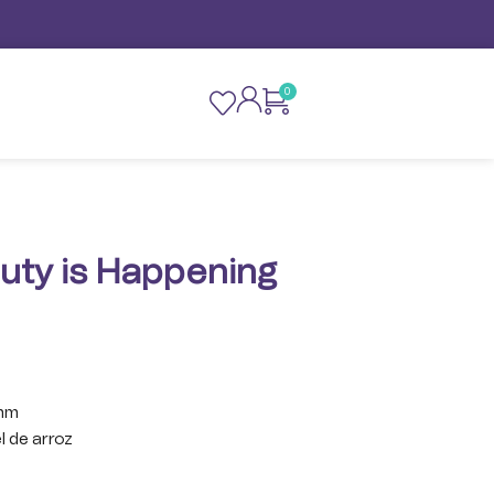
0
uty is Happening
mm
l de arroz