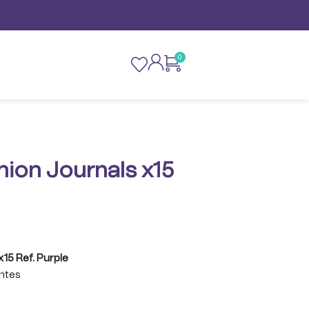
0
hion Journals x15
x15 Ref. Purple
entes