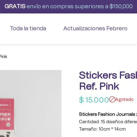
G
R
A
T
I
S
envío
en
compras
superiores
a
$150,000
Toda la tienda
Actualizaciones Febrero
Pink
Stickers Fas
Ref. Pink
$
15.000
Agotado
Stickers Fashion Journals 
Cantidad: 15 diseños difer
Tamaño: 10cm * 14cm