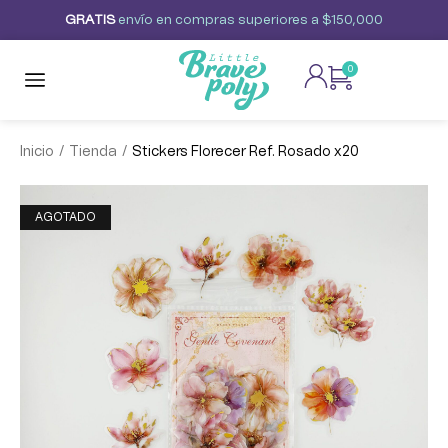
G
R
A
T
I
S
envío
en
compras
superiores
a
$150,000
0
/
/
Inicio
Tienda
Stickers Florecer Ref. Rosado x20
AGOTADO