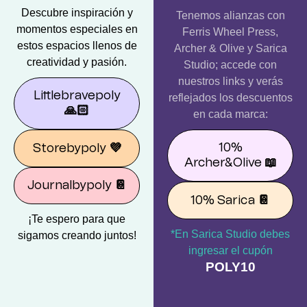
Descubre inspiración y
Tenemos alianzas con
momentos especiales en
Ferris Wheel Press,
estos espacios llenos de
Archer & Olive y Sarica
creatividad y pasión.
Studio; accede con
nuestros links y verás
Littlebravepoly
reflejados los descuentos
🙏🏻
en cada marca:
10%
Storebypoly
💜
Archer&Olive
📖
Journalbypoly
📔
10% Sarica
📔
¡Te espero para que
*En Sarica Studio debes
sigamos creando juntos!
ingresar el cupón
POLY10