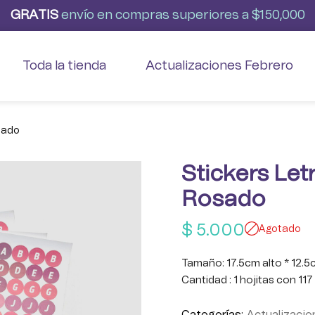
G
R
A
T
I
S
envío
en
compras
superiores
a
$150,000
Toda la tienda
Actualizaciones Febrero
sado
Stickers Let
Rosado
$
5.000
Agotado
Tamaño: 17.5cm alto * 12.
Cantidad : 1 hojitas con 117