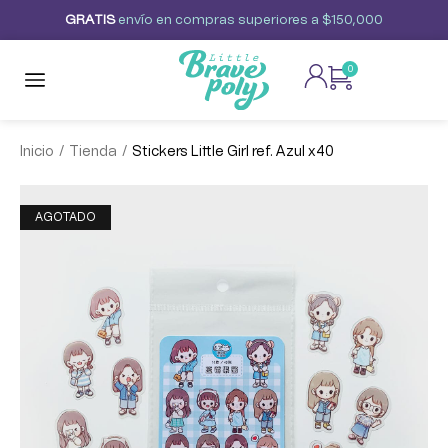
G
R
A
T
I
S
envío
en
compras
superiores
a
$150,000
0
/
/
Inicio
Tienda
Stickers Little Girl ref. Azul x40
AGOTADO