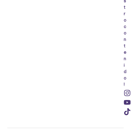
s
t
r
o
c
o
n
t
e
n
i
d
o
!