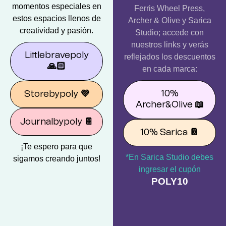
momentos especiales en
Ferris Wheel Press,
estos espacios llenos de
Archer & Olive y Sarica
creatividad y pasión.
Studio; accede con
nuestros links y verás
Littlebravepoly
reflejados los descuentos
🙏🏻
en cada marca:
10%
Storebypoly
💜
Archer&Olive
📖
Journalbypoly
📔
10% Sarica
📔
¡Te espero para que
*En Sarica Studio debes
sigamos creando juntos!
ingresar el cupón
POLY10