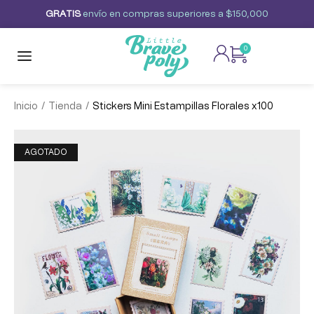
G
R
A
T
I
S
envío
en
compras
superiores
a
$150,000
0
/
/
Inicio
Tienda
Stickers Mini Estampillas Florales x100
AGOTADO