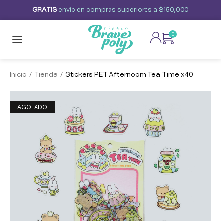
G
R
A
T
I
S
envío
en
compras
superiores
a
$150,000
0
/
/
Inicio
Tienda
Stickers PET Afternoom Tea Time x40
AGOTADO