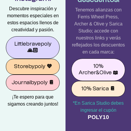
descuentos!
Descubre inspiración y
Tenemos alianzas con
momentos especiales en
Ferris Wheel Press,
estos espacios llenos de
Archer & Olive y Sarica
creatividad y pasión.
Studio; accede con
nuestros links y verás
Littlebravepoly
reflejados los descuentos
🙏🏻
en cada marca:
10%
Storebypoly
💜
Archer&Olive
📖
Journalbypoly
📔
10% Sarica
📔
¡Te espero para que
*En Sarica Studio debes
sigamos creando juntos!
ingresar el cupón
POLY10