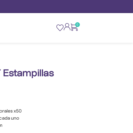
0
 Estampillas
lorales x50
 cada uno
m