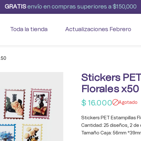
G
R
A
T
I
S
envío
en
compras
superiores
a
$150,000
Toda la tienda
Actualizaciones Febrero
x50
Stickers PET
Florales x50
$
16.000
Agotado
Stickers PET Estampillas F
Cantidad: 25 diseños, 2 de
Tamaño Caja: 56mm *39m