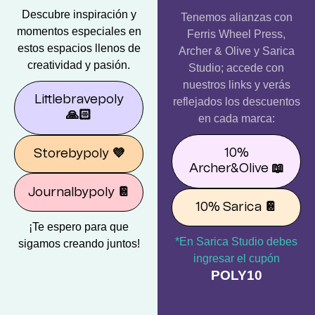
Descubre inspiración y
Tenemos alianzas con
momentos especiales en
Ferris Wheel Press,
estos espacios llenos de
Archer & Olive y Sarica
creatividad y pasión.
Studio; accede con
nuestros links y verás
Littlebravepoly
reflejados los descuentos
🙏🏻
en cada marca:
10%
Storebypoly
💜
Archer&Olive
📖
Journalbypoly
📔
10% Sarica
📔
¡Te espero para que
*En Sarica Studio debes
sigamos creando juntos!
ingresar el cupón
POLY10