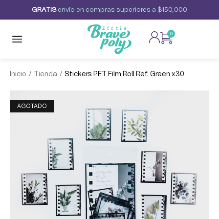
G
R
A
T
I
S
envío
en
compras
superiores
a
$150,000
0
/
/
Inicio
Tienda
Stickers PET Film Roll Ref. Green x30
AGOTADO