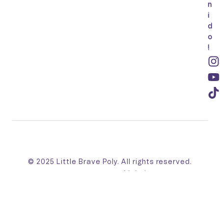
n
i
d
o
!
© 2025 Little Brave Poly. All rights reserved.
Made with 💛 by
Mahebo™