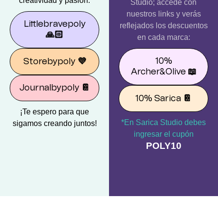
creatividad y pasión.
Studio; accede con
nuestros links y verás
Littlebravepoly
reflejados los descuentos
🙏🏻
en cada marca:
10%
Storebypoly
💜
Archer&Olive
📖
Journalbypoly
📔
10% Sarica
📔
¡Te espero para que
*En Sarica Studio debes
sigamos creando juntos!
ingresar el cupón
POLY10