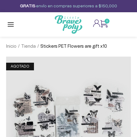
G
R
A
T
I
S
envío
en
compras
superiores
a
$150,000
0
/
/
Inicio
Tienda
Stickers PET Flowers are gift x10
AGOTADO