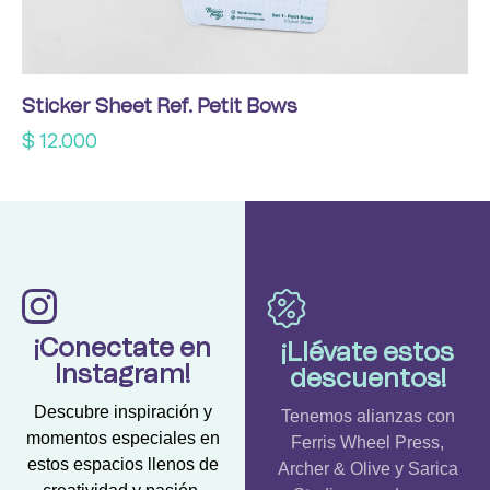
Sticker Sheet Ref. Petit Bows
$
12.000
¡Conectate en
¡Llévate estos
Instagram!
descuentos!
Descubre inspiración y
Tenemos alianzas con
momentos especiales en
Ferris Wheel Press,
estos espacios llenos de
Archer & Olive y Sarica