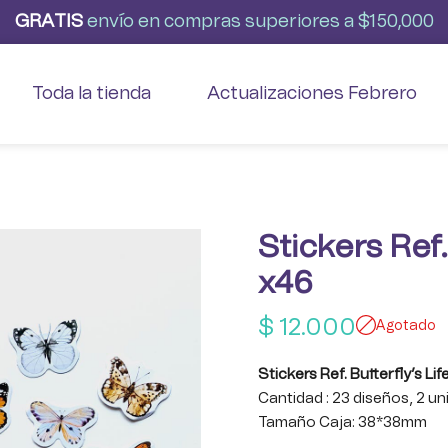
G
R
A
T
I
S
envío
en
compras
superiores
a
$150,000
Toda la tienda
Actualizaciones Febrero
Stickers Ref.
x46
$
12.000
Agotado
Stickers Ref. Butterfly’s Lif
Cantidad : 23 diseños, 2 u
Tamaño Caja: 38*38mm