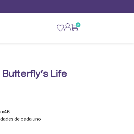
0
 Butterfly’s Life
e x46
nidades de cada uno