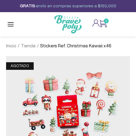
G
R
A
T
I
S
envío
en
compras
superiores
a
$150,000
0
/
/
Inicio
Tienda
Stickers Ref. Christmas Kawaii x46
AGOTADO