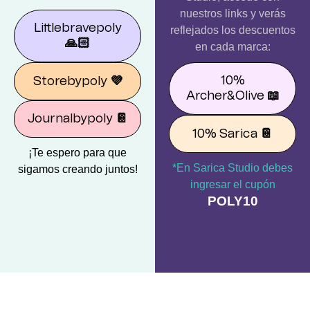
nuestros links y verás
Littlebravepoly
reflejados los descuentos
🙏🏻
en cada marca:
10%
Storebypoly
💜
Archer&Olive
📖
Journalbypoly
📔
10% Sarica
📔
¡Te espero para que
*En Sarica Studio debes
sigamos creando juntos!
ingresar el cupón
POLY10