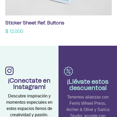
Sticker Sheet Ref. Buttons
$
12.000
¡Conectate en
¡Llévate estos
Instagram!
descuentos!
Descubre inspiración y
Tenemos alianzas con
momentos especiales en
Ferris Wheel Press,
estos espacios llenos de
Archer & Olive y Sarica
creatividad y pasión.
Studio; accede con