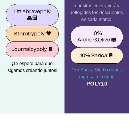
nuestros links y verás
Littlebravepoly
reflejados los descuentos
🙏🏻
en cada marca:
10%
Storebypoly
💜
Archer&Olive
📖
Journalbypoly
📔
10% Sarica
📔
¡Te espero para que
*En Sarica Studio debes
sigamos creando juntos!
ingresar el cupón
POLY10