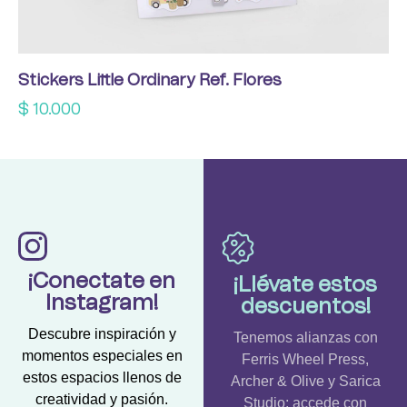
Stickers Little Ordinary Ref. Flores
$
10.000
¡Conectate en
¡Llévate estos
Instagram!
descuentos!
Descubre inspiración y
Tenemos alianzas con
momentos especiales en
Ferris Wheel Press,
estos espacios llenos de
Archer & Olive y Sarica
creatividad y pasión.
Studio; accede con