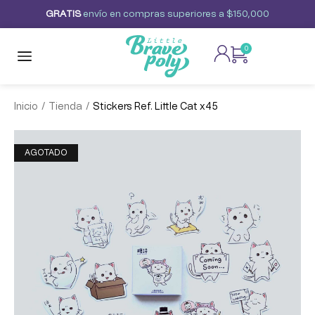
G
R
A
T
I
S
envío
en
compras
superiores
a
$150,000
0
/
/
Inicio
Tienda
Stickers Ref. Little Cat x45
AGOTADO