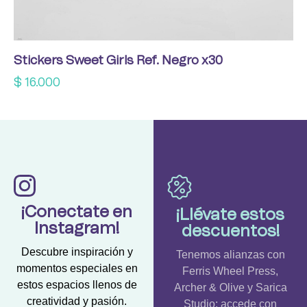
Stickers Sweet Girls Ref. Negro x30
$
16.000
¡Conectate en
¡Llévate estos
Instagram!
descuentos!
Descubre inspiración y
Tenemos alianzas con
momentos especiales en
Ferris Wheel Press,
estos espacios llenos de
Archer & Olive y Sarica
creatividad y pasión.
Studio; accede con