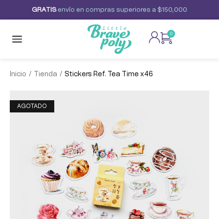
G
R
A
T
I
S
envío
en
compras
superiores
a
$150,000
0
/
/
Inicio
Tienda
Stickers Ref. Tea Time x46
AGOTADO