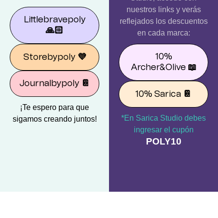
nuestros links y verás
Littlebravepoly
reflejados los descuentos
🙏🏻
en cada marca:
10%
Storebypoly
💜
Archer&Olive
📖
Journalbypoly
📔
10% Sarica
📔
¡Te espero para que
*En Sarica Studio debes
sigamos creando juntos!
ingresar el cupón
POLY10