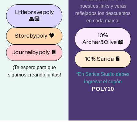
nuestros links y verás
Littlebravepoly
reflejados los descuentos
🙏🏻
en cada marca:
10%
Storebypoly
💜
Archer&Olive
📖
Journalbypoly
📔
10% Sarica
📔
¡Te espero para que
*En Sarica Studio debes
sigamos creando juntos!
ingresar el cupón
POLY10