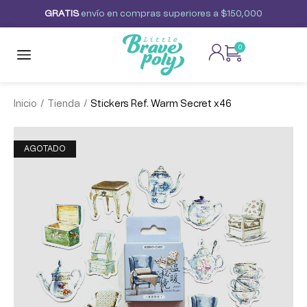
G
R
A
T
I
S
envío
en
compras
superiores
a
$150,000
0
/
/
Inicio
Tienda
Stickers Ref. Warm Secret x46
AGOTADO