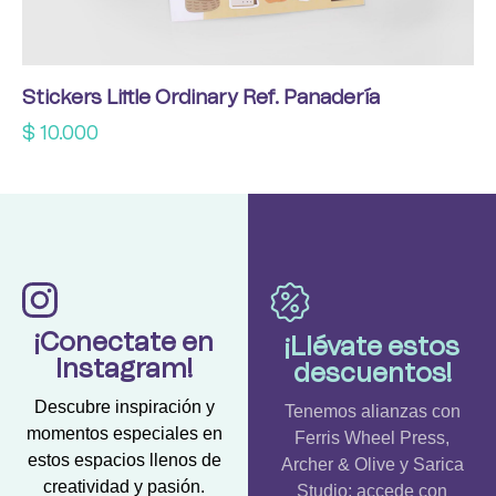
Stickers Little Ordinary Ref. Panadería
$
10.000
¡Conectate en
¡Llévate estos
Instagram!
descuentos!
Descubre inspiración y
Tenemos alianzas con
momentos especiales en
Ferris Wheel Press,
estos espacios llenos de
Archer & Olive y Sarica
creatividad y pasión.
Studio; accede con