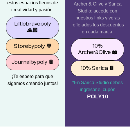
estos espacios llenos de
Archer & Olive y Sarica
creatividad y pasión.
Studio; accede con
nuestros links y verás
Littlebravepoly
reflejados los descuentos
🙏🏻
en cada marca:
10%
Storebypoly
💜
Archer&Olive
📖
Journalbypoly
📔
10% Sarica
📔
¡Te espero para que
*En Sarica Studio debes
sigamos creando juntos!
ingresar el cupón
POLY10