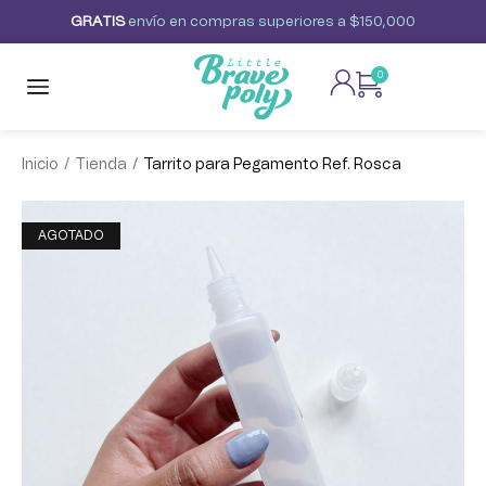
G
R
A
T
I
S
envío
en
compras
superiores
a
$150,000
0
/
/
Inicio
Tienda
Tarrito para Pegamento Ref. Rosca
AGOTADO