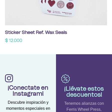
Sticker Sheet Ref. Wax Seals
$
12.000
¡Conectate en
¡Llévate estos
Instagram!
descuentos!
Descubre inspiración y
Tenemos alianzas con
momentos especiales en
Ferris Wheel Press,